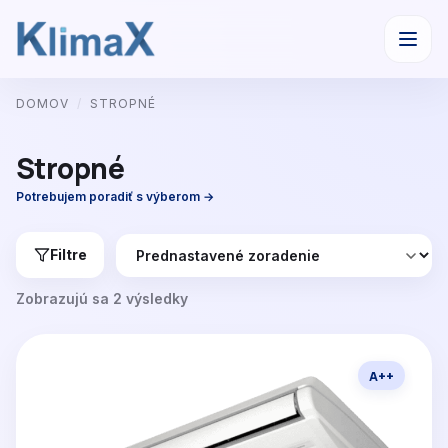
Preskočiť
DOMOV
/
STROPNÉ
na
obsah
Stropné
Potrebujem poradiť s výberom →
Filtre
Zobrazujú sa 2 výsledky
A++