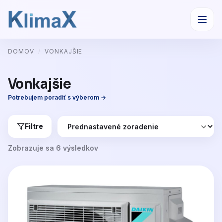
Preskočiť
DOMOV
/
VONKAJŠIE
na
obsah
Vonkajšie
Potrebujem poradiť s výberom →
Filtre
Zobrazuje sa 6 výsledkov