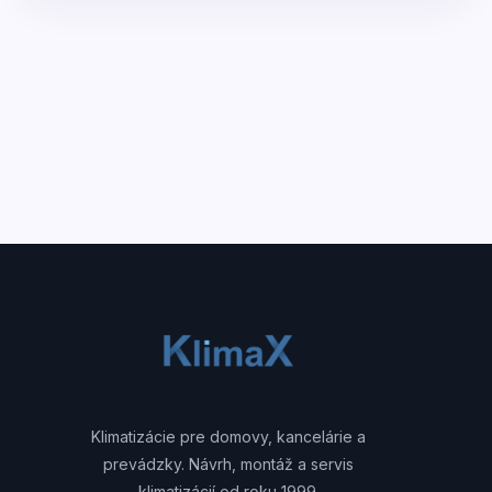
Klimatizácie pre domovy, kancelárie a
prevádzky. Návrh, montáž a servis
klimatizácií od roku 1999.