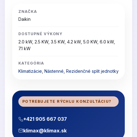
ZNAČKA
Daikin
DOSTUPNÉ VÝKONY
2.0 kW, 2.5 KW, 3.5 KW, 4.2 kW, 5.0 KW, 6.0 kW,
7.1 kW
KATEGÓRIA
Klimatizácie
,
Nástenné
,
Rezidenčné split jednotky
POTREBUJETE RÝCHLU KONZULTÁCIU?
+421 905 667 037
klimax@klimax.sk