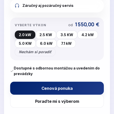
Záručný aj pozáručný servis
1550,00
€
od
VYBERTE VÝKON
2.0 kW
2.5 KW
3.5 KW
4.2 kW
5.0 KW
6.0 kW
7.1 kW
Nechám si poradiť
Dostupné s odbornou montážou a uvedením do
prevádzky
Cenová ponuka
Poraďte mi s výberom