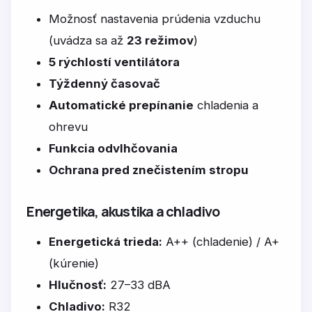
Možnosť nastavenia prúdenia vzduchu
(uvádza sa až
23 režimov
)
5 rýchlostí ventilátora
Týždenný časovač
Automatické prepínanie
chladenia a
ohrevu
Funkcia odvlhčovania
Ochrana pred znečistením stropu
Energetika, akustika a chladivo
Energetická trieda:
A++ (chladenie) / A+
(kúrenie)
Hlučnosť:
27–33 dBA
Chladivo:
R32