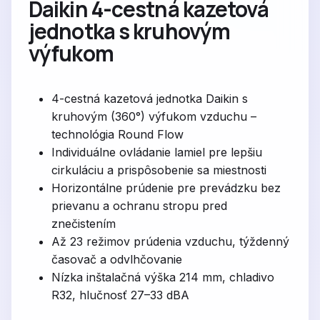
Daikin 4-cestná kazetová
jednotka s kruhovým
výfukom
4-cestná kazetová jednotka Daikin s
kruhovým (360°) výfukom vzduchu –
technológia Round Flow
Individuálne ovládanie lamiel pre lepšiu
cirkuláciu a prispôsobenie sa miestnosti
Horizontálne prúdenie pre prevádzku bez
prievanu a ochranu stropu pred
znečistením
Až 23 režimov prúdenia vzduchu, týždenný
časovač a odvlhčovanie
Nízka inštalačná výška 214 mm, chladivo
R32, hlučnosť 27–33 dBA