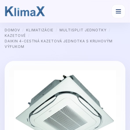
Preskočiť
DOMOV
/
KLIMATIZÁCIE
/
MULTISPLIT JEDNOTKY
/
na
KAZETOVÉ
/
obsah
DAIKIN 4-CESTNÁ KAZETOVÁ JEDNOTKA S KRUHOVÝM
VÝFUKOM