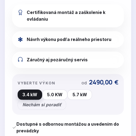
Certifikovaná montáž a zaškolenie k
ovládaniu
Návrh výkonu podľa reálneho priestoru
Záručný aj pozáručný servis
2490,00
€
od
VYBERTE VÝKON
3.4 kW
5.0 KW
5.7 kW
Nechám si poradiť
Dostupné s odbornou montážou a uvedením do
prevádzky