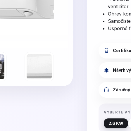
ventilátor
Ohrev kom
Samočisten
Úsporné f
Certifik
Návrh vý
Záručný 
VYBERTE V
2.6 KW