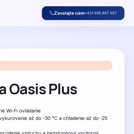
Zavolajte nám
+421 905 667 037
a Oasis Plus
é Wi‑Fi ovládanie
vykurovanie až do -30 °C a chladenie až do -25
prúdenie vzduchu a bezstupňový vnútorný