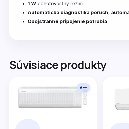
1 W
pohotovostný režim
Automatická diagnostika porúch
,
automa
Obojstranné pripojenie potrubia
Súvisiace produkty
A++