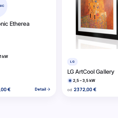
IC
nic Etherea
,1 kW
LG
LG ArtCool Gallery
2,5 – 3,5 kW
,00
€
2372,00
€
Detail
od