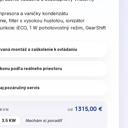
presora a vaničky kondenzátu
ie, filter s vysokou hustotou, ionizátor
unkcie: iECO, 1 W pohotovostný režim, GearShift
ovaná montáž a zaškolenie k ovládaniu
konu podľa reálneho priestoru
aj pozáručný servis
1315,00
€
od
ÝKON
3.5 KW
Nechám si poradiť