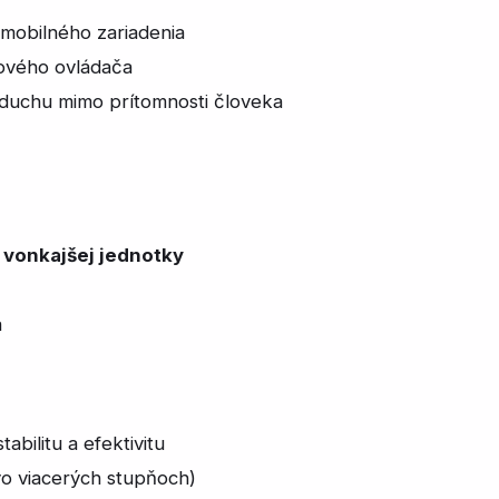
 mobilného zariadenia
kového ovládača
duchu mimo prítomnosti človeka
vonkajšej jednotky
a
abilitu a efektivitu
vo viacerých stupňoch)