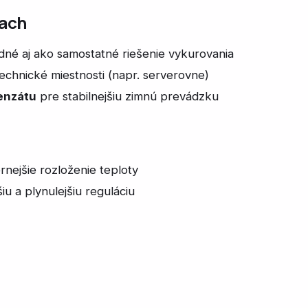
kach
né aj ako samostatné riešenie vykurovania
technické miestnosti (napr. serverovne)
enzátu
pre stabilnejšiu zimnú prevádzku
nejšie rozloženie teploty
iu a plynulejšiu reguláciu