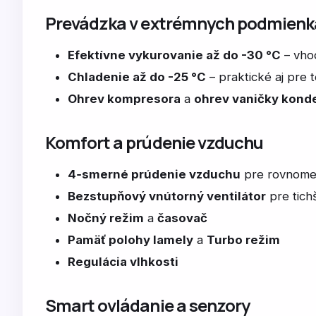
Prevádzka v extrémnych podmien
Efektívne vykurovanie až do -30 °C
– vhod
Chladenie až do -25 °C
– praktické aj pre 
Ohrev kompresora
a
ohrev vaničky kond
Komfort a prúdenie vzduchu
4‑smerné prúdenie vzduchu
pre rovnomer
Bezstupňový vnútorný ventilátor
pre tichš
Nočný režim
a
časovač
Pamäť polohy lamely
a
Turbo režim
Regulácia vlhkosti
Smart ovládanie a senzory