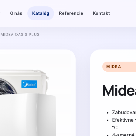
v
O nás
Katalóg
Referencie
Kontakt
MIDEA OASIS PLUS
MIDEA
Mide
Zabudovan
Efektívne 
°C
4‑smerné 