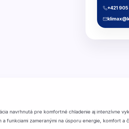
+421 905
klimax@k
zácia navrhnutá pre komfortné chladenie aj intenzívne 
 a funkciami zameranými na úsporu energie, komfort a č