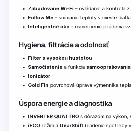
Zabudované Wi‑Fi
– ovládanie a kontrola z
Follow Me
– snímanie teploty v mieste diaľ
Inteligentné oko
– usmernenie prúdenia vz
Hygiena, filtrácia a odolnosť
Filter s vysokou hustotou
Samočistenie
a funkcia
samooprašovania 
Ionizátor
Gold Fin
povrchová úprava výmenníka tepl
Úspora energie a diagnostika
INVERTER QUATTRO
s dôrazom na výkon, st
iECO
režim a
GearShift
(riadenie spotreby 