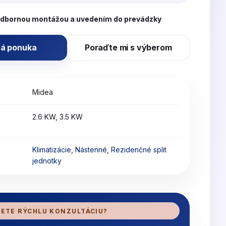
odbornou montážou a uvedením do prevádzky
á ponuka
Poraďte mi s výberom
Midea
2.6 KW, 3.5 KW
Klimatizácie
,
Nástenné
,
Rezidenčné split
jednotky
ETE RÝCHLU KONZULTÁCIU?