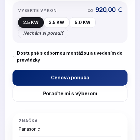
920,00
€
od
VYBERTE VÝKON
2.5 KW
3.5 KW
5.0 KW
Nechám si poradiť
Dostupné s odbornou montážou a uvedením do
prevádzky
Cenová ponuka
Poraďte mi s výberom
ZNAČKA
Panasonic