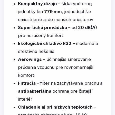
Kompaktný dizajn
– šírka vnútornej
jednotky len
779 mm
, jednoduchšie
umiestnenie aj do menších priestorov
Super tichá prevádzka
– od
20 dB(A)
pre nerušený komfort
Ekologické chladivo R32
– moderné a
efektívne riešenie
Aerowings
– účinnejšie smerovanie
prúdenia vzduchu pre rovnomernejší
komfort
Filtrácia
– filter na zachytávanie prachu a
antibakteriálna
ochrana pre čistejší
interiér
Chladenie aj pri nízkych teplotách
–
prevádzka chladenia až do
-10 °C