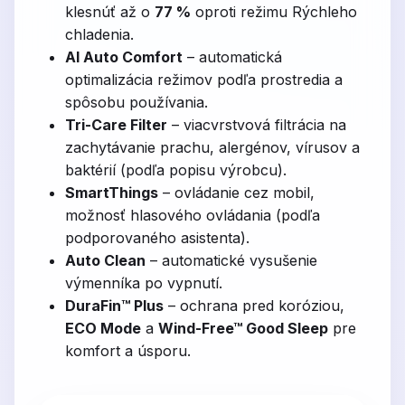
klesnúť až o
77 %
oproti režimu Rýchleho
chladenia.
AI Auto Comfort
– automatická
optimalizácia režimov podľa prostredia a
spôsobu používania.
Tri-Care Filter
– viacvrstvová filtrácia na
zachytávanie prachu, alergénov, vírusov a
baktérií (podľa popisu výrobcu).
SmartThings
– ovládanie cez mobil,
možnosť hlasového ovládania (podľa
podporovaného asistenta).
Auto Clean
– automatické vysušenie
výmenníka po vypnutí.
DuraFin™ Plus
– ochrana pred koróziou,
ECO Mode
a
Wind-Free™ Good Sleep
pre
komfort a úsporu.