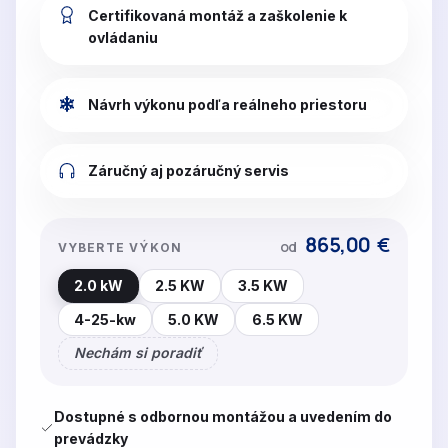
Certifikovaná montáž a zaškolenie k
ovládaniu
Návrh výkonu podľa reálneho priestoru
Záručný aj pozáručný servis
865,00
€
od
VYBERTE VÝKON
2.0 kW
2.5 KW
3.5 KW
4-25-kw
5.0 KW
6.5 KW
Nechám si poradiť
Dostupné s odbornou montážou a uvedením do
prevádzky