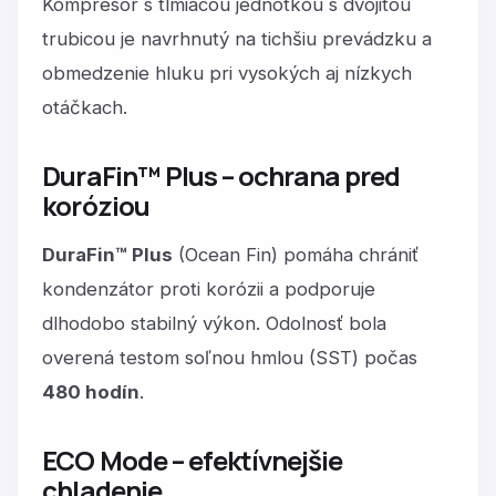
Kompresor s tlmiacou jednotkou s dvojitou
trubicou je navrhnutý na tichšiu prevádzku a
obmedzenie hluku pri vysokých aj nízkych
otáčkach.
DuraFin™ Plus – ochrana pred
koróziou
DuraFin™ Plus
(Ocean Fin) pomáha chrániť
kondenzátor proti korózii a podporuje
dlhodobo stabilný výkon. Odolnosť bola
overená testom soľnou hmlou (SST) počas
480 hodín
.
ECO Mode – efektívnejšie
chladenie