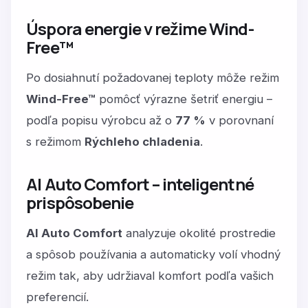
Úspora energie v režime Wind-
Free™
Po dosiahnutí požadovanej teploty môže režim
Wind-Free™
pomôcť výrazne šetriť energiu –
podľa popisu výrobcu až o
77 %
v porovnaní
s režimom
Rýchleho chladenia
.
AI Auto Comfort – inteligentné
prispôsobenie
AI Auto Comfort
analyzuje okolité prostredie
a spôsob používania a automaticky volí vhodný
režim tak, aby udržiaval komfort podľa vašich
preferencií.