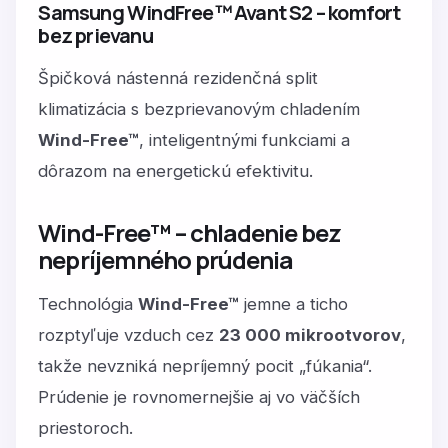
Samsung WindFree™ Avant S2 – komfort
bez prievanu
Špičková nástenná rezidenčná split
klimatizácia s bezprievanovým chladením
Wind-Free™
, inteligentnými funkciami a
dôrazom na energetickú efektivitu.
Wind-Free™ – chladenie bez
nepríjemného prúdenia
Technológia
Wind-Free™
jemne a ticho
rozptyľuje vzduch cez
23 000 mikrootvorov
,
takže nevzniká nepríjemný pocit „fúkania“.
Prúdenie je rovnomernejšie aj vo väčších
priestoroch.