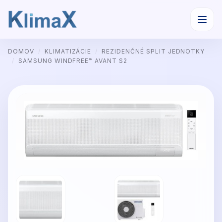
Preskočiť
DOMOV
/
KLIMATIZÁCIE
/
REZIDENČNÉ SPLIT JEDNOTKY
na
/
SAMSUNG WINDFREE™ AVANT S2
obsah