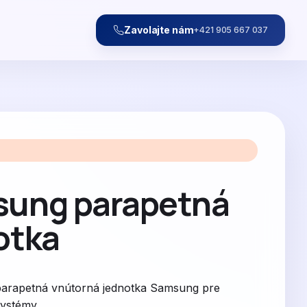
Zavolajte nám
+421 905 667 037
ung parapetná
otka
parapetná vnútorná jednotka Samsung pre
 systémy