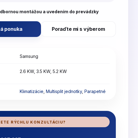
odbornou montážou a uvedením do prevádzky
á ponuka
Poraďte mi s výberom
Samsung
2.6 KW, 3.5 KW, 5.2 KW
Klimatizácie
,
Multisplit jednotky
,
Parapetné
ETE RÝCHLU KONZULTÁCIU?