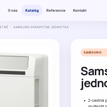
v
O nás
Katalóg
Referencie
Kontakt
ETNÉ
/
SAMSUNG PARAPETNÁ JEDNOTKA
SAMSUNG
Sams
jedn
2-cestná 
multisplit