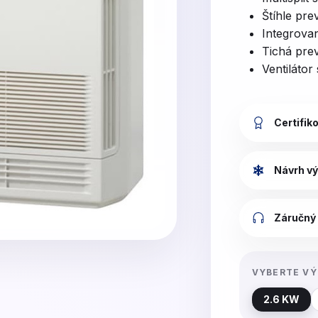
Štíhle pr
Integrovan
Tichá pre
Ventiláto
Certifik
Návrh vý
Záručný 
VYBERTE V
2.6 KW