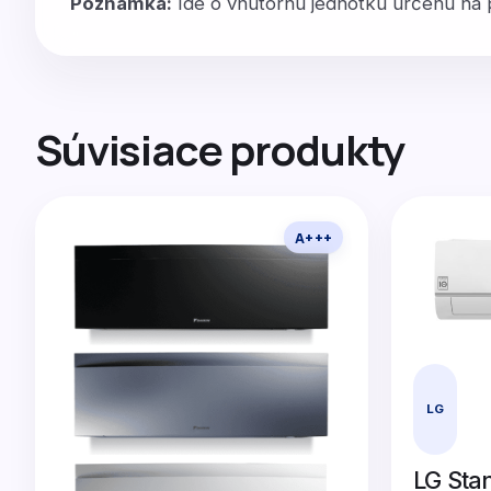
Poznámka:
Ide o vnútornú jednotku určenú na pr
Súvisiace produkty
A+++
LG
LG Stan