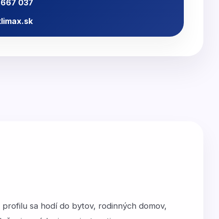
 667 037
limax.sk
profilu sa hodí do bytov, rodinných domov,