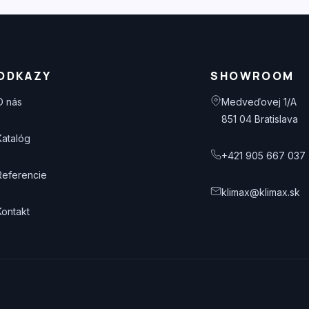
ODKAZY
SHOWROOM
O nás
Medveďovej 1/A
851 04 Bratislava
Katalóg
+421 905 667 037
Referencie
klimax@klimax.sk
Kontakt