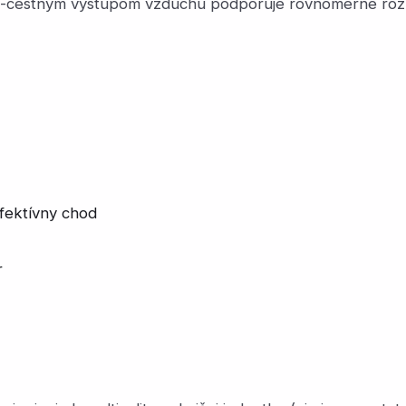
 2-cestným výstupom vzduchu podporuje rovnomerné rozlo
fektívny chod
r