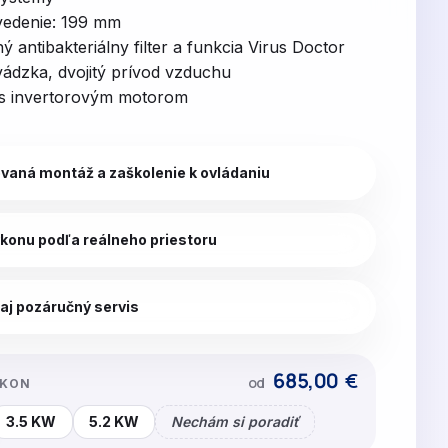
evedenie: 199 mm
ý antibakteriálny filter a funkcia Virus Doctor
vádzka, dvojitý prívod vzduchu
r s invertorovým motorom
ovaná montáž a zaškolenie k ovládaniu
konu podľa reálneho priestoru
aj pozáručný servis
685,00
€
od
ÝKON
3.5 KW
5.2 KW
Nechám si poradiť