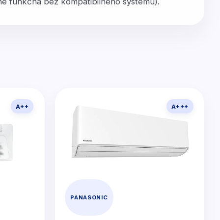
atne funkčná bez kompatibilného systému).
A++
A+++
PANASONIC