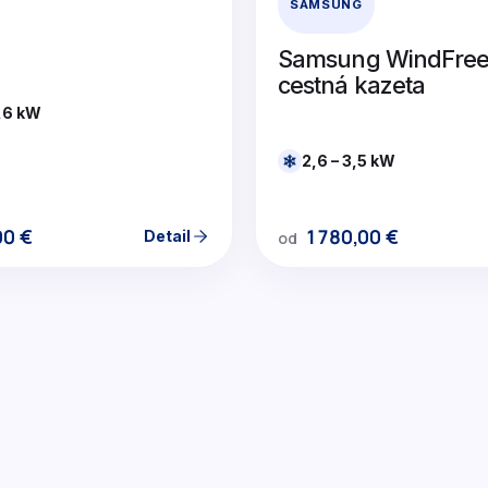
SAMSUNG
Samsung WindFree
cestná kazeta
6,6 kW
2,6 – 3,5 kW
00
€
1780,00
€
Detail
od