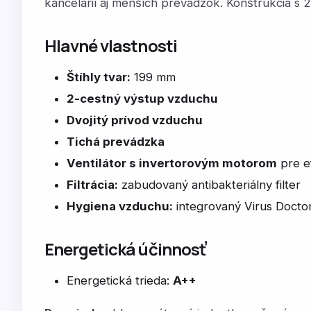
kancelárií aj menších prevádzok. Konštrukcia s
Hlavné vlastnosti
Štíhly tvar:
199 mm
2-cestný výstup vzduchu
Dvojitý prívod vzduchu
Tichá prevádzka
Ventilátor s invertorovým motorom
pre e
Filtrácia:
zabudovaný antibakteriálny filter
Hygiena vzduchu:
integrovaný Virus Docto
Energetická účinnosť
Energetická trieda:
A++