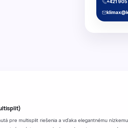
+421 905
klimax@k
tisplit)
tá pre multisplit riešenia a vďaka elegantnému nízkemu 