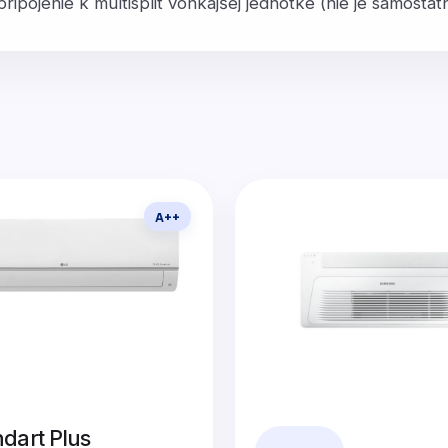
ipojenie k multisplit vonkajšej jednotke (nie je samost
A++
dart Plus