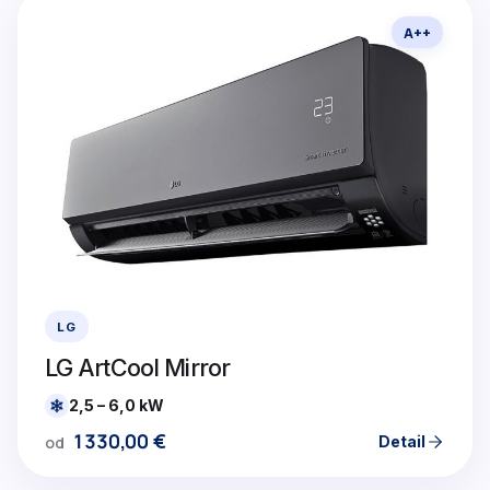
A++
LG
LG ArtCool Mirror
2,5 – 6,0 kW
1330,00
€
Detail
od