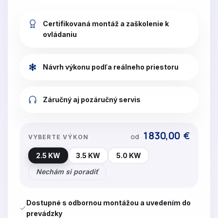
Certifikovaná montáž a zaškolenie k
ovládaniu
Návrh výkonu podľa reálneho priestoru
Záručný aj pozáručný servis
1830,00
€
od
VYBERTE VÝKON
2.5 KW
3.5 KW
5.0 KW
Nechám si poradiť
Dostupné s odbornou montážou a uvedením do
prevádzky