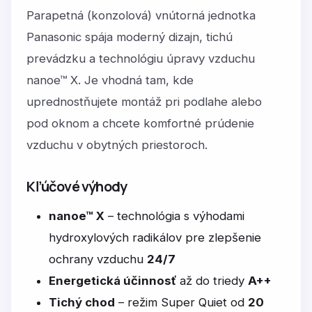
Parapetná (konzolová) vnútorná jednotka
Panasonic spája moderný dizajn, tichú
prevádzku a technológiu úpravy vzduchu
nanoe™ X. Je vhodná tam, kde
uprednostňujete montáž pri podlahe alebo
pod oknom a chcete komfortné prúdenie
vzduchu v obytných priestoroch.
Kľúčové výhody
nanoe™ X
– technológia s výhodami
hydroxylových radikálov pre zlepšenie
ochrany vzduchu
24/7
Energetická účinnosť
až do triedy
A++
Tichý chod
– režim Super Quiet od
20