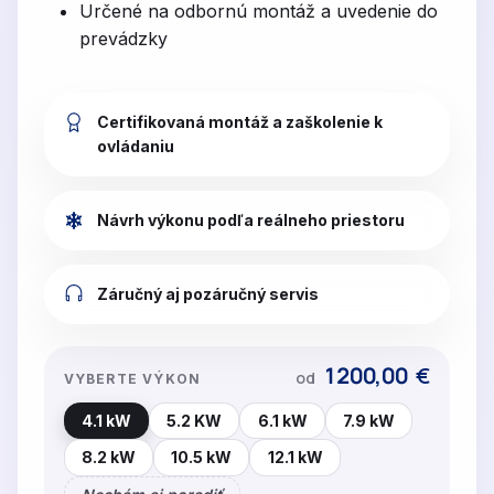
Určené na odbornú montáž a uvedenie do
prevádzky
Certifikovaná montáž a zaškolenie k
ovládaniu
Návrh výkonu podľa reálneho priestoru
Záručný aj pozáručný servis
1200,00
€
od
VYBERTE VÝKON
4.1 kW
5.2 KW
6.1 kW
7.9 kW
8.2 kW
10.5 kW
12.1 kW