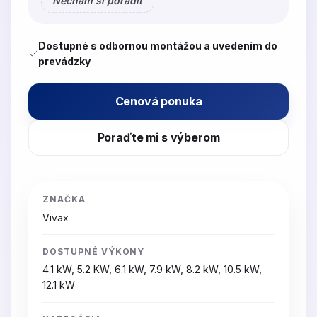
Nechám si poradiť
Dostupné s odbornou montážou a uvedením do
prevádzky
Cenová ponuka
Poraďte mi s výberom
ZNAČKA
Vivax
DOSTUPNÉ VÝKONY
4.1 kW, 5.2 KW, 6.1 kW, 7.9 kW, 8.2 kW, 10.5 kW,
12.1 kW