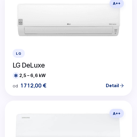
A++
LG
LG DeLuxe
2,5 – 6,6 kW
1712,00
€
Detail
od
A++