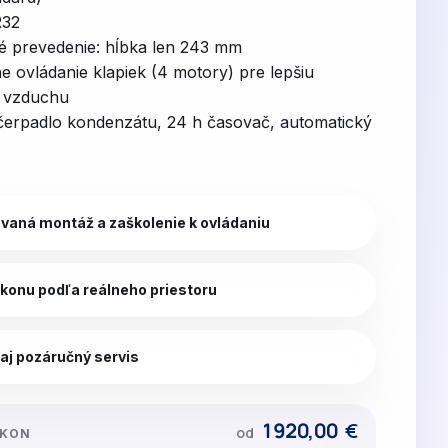
R32
 prevedenie: hĺbka len 243 mm
ne ovládanie klapiek (4 motory) pre lepšiu
u vzduchu
čerpadlo kondenzátu, 24 h časovač, automatický
ovaná montáž a zaškolenie k ovládaniu
konu podľa reálneho priestoru
aj pozáručný servis
1920,00
€
od
ÝKON