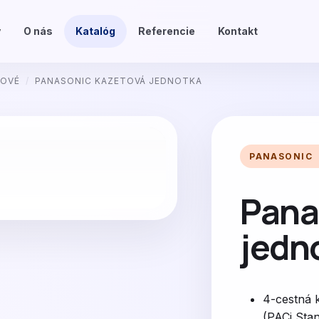
v
O nás
Katalóg
Referencie
Kontakt
TOVÉ
/
PANASONIC KAZETOVÁ JEDNOTKA
PANASONIC
Pana
jedn
4-cestná 
(PACi Sta