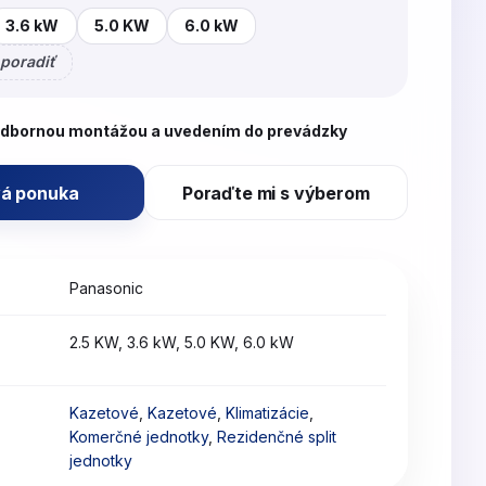
3.6 kW
5.0 KW
6.0 kW
poradiť
odbornou montážou a uvedením do prevádzky
á ponuka
Poraďte mi s výberom
Panasonic
2.5 KW, 3.6 kW, 5.0 KW, 6.0 kW
Kazetové
,
Kazetové
,
Klimatizácie
,
Komerčné jednotky
,
Rezidenčné split
jednotky