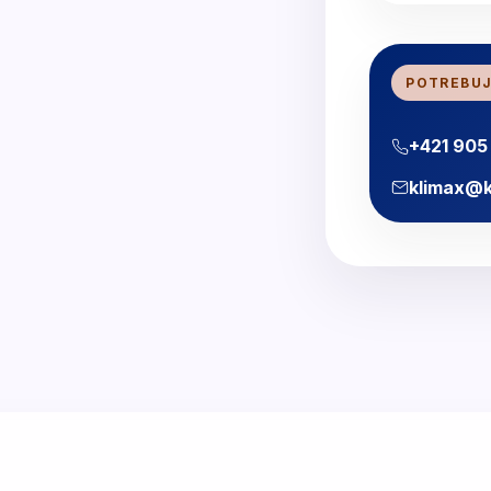
POTREBUJ
+421 905
klimax@k