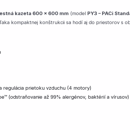
estná kazeta 600 × 600 mm
(model
PY3 – PACi Stand
Vďaka kompaktnej konštrukcii sa hodí aj do priestorov 
m
a regulácia prietoku vzduchu (4 motory)
e™ (odstraňovanie až 99% alergénov, baktérií a vírusov)