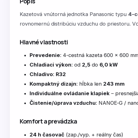
Popis
Kazetová vnútorná jednotka Panasonic typu
4-c
rovnomernú distribúciu vzduchu do priestoru. 
Hlavné vlastnosti
Prevedenie
: 4-cestná kazeta 600 × 600 m
Chladiaci výkon
: od
2,5
do
6,0 kW
Chladivo
:
R32
Kompaktný dizajn
: hĺbka len
243 mm
Individuálne ovládanie klapiek
– presnejši
Čistenie/úprava vzduchu
: NANOE‑G / nano
Komfort a prevádzka
24 h časovač
(zap./vyp. + reálny čas)