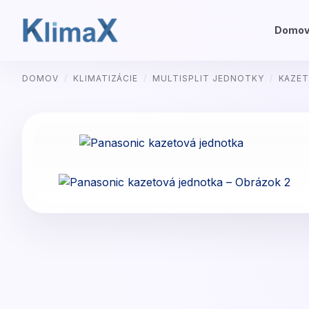
Domo
Preskočiť
DOMOV
/
KLIMATIZÁCIE
/
MULTISPLIT JEDNOTKY
/
KAZE
na
obsah