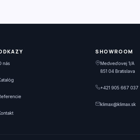
ODKAZY
SHOWROOM
O nás
Medveďovej 1/A
851 04 Bratislava
Katalóg
+421 905 667 037
Referencie
klimax@klimax.sk
Kontakt