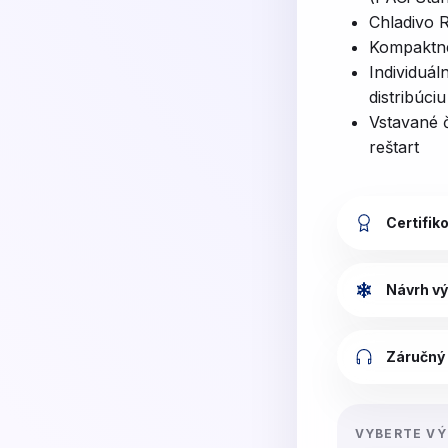
Chladivo 
Kompaktné
Individuál
distribúci
Vstavané 
reštart
Certifik
Návrh vý
Záručný 
VYBERTE V