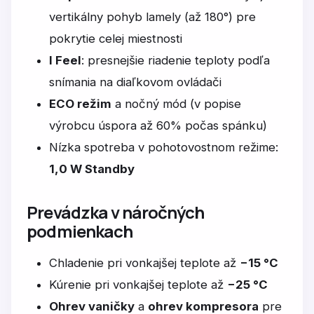
vertikálny pohyb lamely (až 180°) pre
pokrytie celej miestnosti
I Feel
: presnejšie riadenie teploty podľa
snímania na diaľkovom ovládači
ECO režim
a nočný mód (v popise
výrobcu úspora až 60% počas spánku)
Nízka spotreba v pohotovostnom režime:
1,0 W Standby
Prevádzka v náročných
podmienkach
Chladenie pri vonkajšej teplote až
−15 °C
Kúrenie pri vonkajšej teplote až
−25 °C
Ohrev vaničky
a
ohrev kompresora
pre