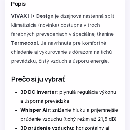
Popis
VIVAX H+ Design
je dizajnová nástenná split
klimatizácia (novinka) dostupná v troch
farebných prevedeniach v špeciálnej tkanine
Termecool
. Je navrhnutá pre komfortné
chladenie aj vykurovanie s dôrazom na tichú
prevádzku, čistý vzduch a úsporu energie.
Prečo si ju vybrať
3D DC Inverter
: plynulá regulácia výkonu
a úsporná prevádzka
Whisper Air
: zníženie hluku a príjemnejšie
prúdenie vzduchu (tichý režim až 21,5 dB)
3D prúdenie vzduchu
: horizontálny aj