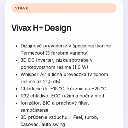
VIVAX
Vivax H+ Design
Dizajnové prevedenie v špeciálnej tkanine
Termecool (3 farebné varianty)
3D DC Inverter, nízka spotreba v
pohotovostnom režime (1,0 W)
Whisper Air a tichá prevádzka (v tichom
režime až 21,5 dB)
Chladenie do −15 °C, kúrenie do −25 °C
R32 chladivo, ECO režim a nočný mód
Ionizátor, BIO a prachový filter,
samočistenie
3D prúdenie vzduchu, I Feel, turbo,
časovač, auto swing