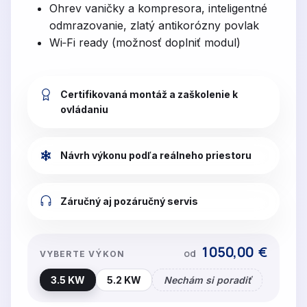
Ohrev vaničky a kompresora, inteligentné
odmrazovanie, zlatý antikorózny povlak
Wi‑Fi ready (možnosť doplniť modul)
Certifikovaná montáž a zaškolenie k
ovládaniu
Návrh výkonu podľa reálneho priestoru
Záručný aj pozáručný servis
1050,00
€
od
VYBERTE VÝKON
3.5 KW
5.2 KW
Nechám si poradiť