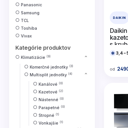
Panasonic
Samsung
DAIKIN
TCL
Toshiba
Daikin
Vivax
kazeto
s kru
Kategórie produktov
výfuk
3,4 –
Klimatizácie
9
Komerčné jednotky
3
249
od
Multisplit jednotky
4
Kanálové
0
Kazetové
2
Nástenné
0
Parapetné
0
Stropné
1
Vonkajšie
1