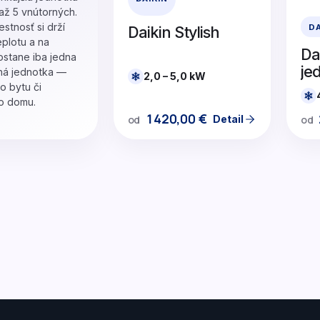
až 5 vnútorných.
stnosť si drží
DA
Daikin Stylish
eplotu a na
Da
ostane iba jedna
je
á jednotka —
2,0 – 5,0 kW
o bytu či
o domu.
1420,00
€
Detail
od
od