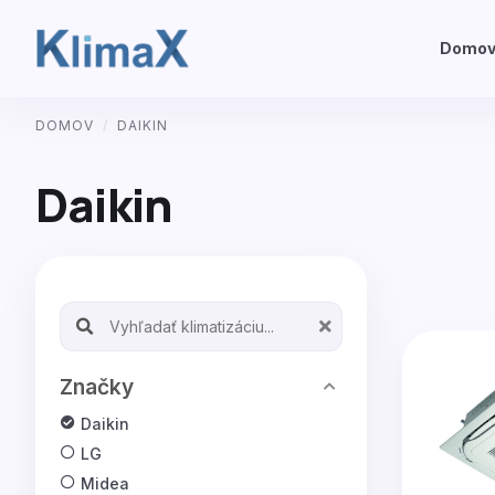
Domo
Preskočiť
DOMOV
/
DAIKIN
na
obsah
Daikin
Search products:
Značky
Daikin
LG
Midea