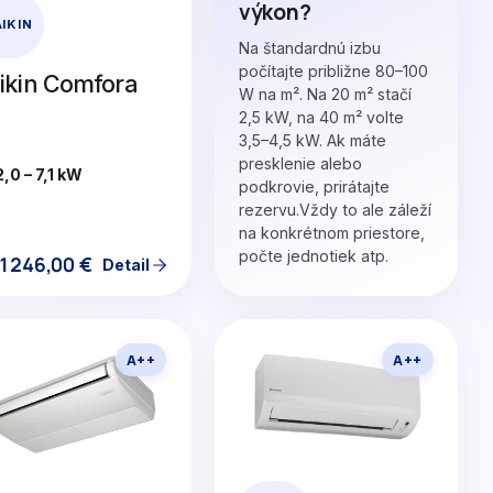
výkon?
IKIN
Na štandardnú izbu
počítajte približne 80–100
ikin Comfora
W na m². Na 20 m² stačí
2,5 kW, na 40 m² volte
3,5–4,5 kW. Ak máte
presklenie alebo
2,0 – 7,1 kW
podkrovie, prirátajte
rezervu.Vždy to ale záleží
na konkrétnom priestore,
počte jednotiek atp.
1246,00
€
Detail
A++
A++