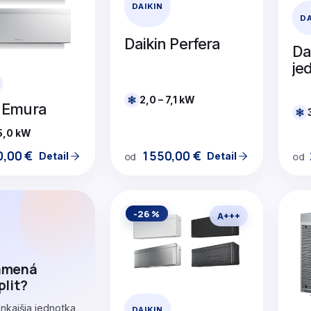
DAIKIN
DA
Daikin Perfera
Da
je
2,0 – 7,1 kW
n Emura
 5,0 kW
1550,00
€
0,00
€
Detail
Detail
od
od
-26 %
A+++
amená
plit?
nkajšia jednotka
DAIKIN