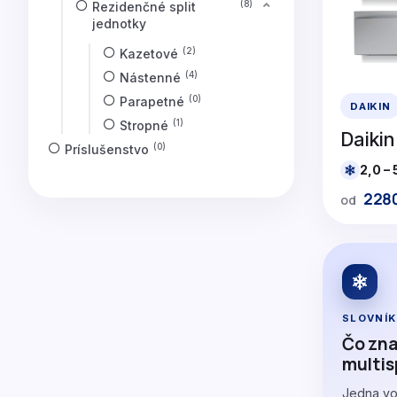
Rezidenčné split
8
jednotky
Kazetové
2
Nástenné
4
Parapetné
0
DAIKIN
Stropné
1
Daiki
Príslušenstvo
0
2,0 –
228
od
SLOVNÍK
Čo zn
multis
Jedna vo