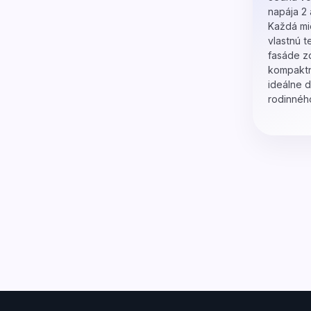
napája 2 
Každá mie
vlastnú t
fasáde z
kompaktn
ideálne d
rodinnéh