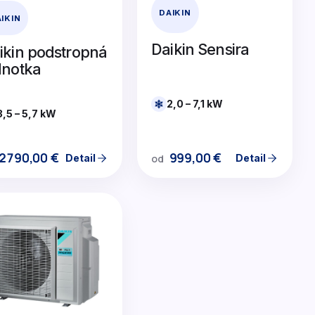
DAIKIN
IKIN
Daikin Sensira
ikin podstropná
dnotka
2,0 – 7,1 kW
3,5 – 5,7 kW
999,00
€
2790,00
€
Detail
Detail
od