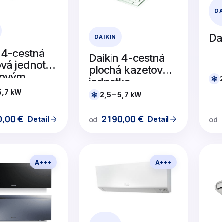
DA
Da
DAIKIN
 4-cestná
Daikin 4-cestná
vá jednotka
plochá kazetová
hovým
jednotka
om
 5,7 kW
2,5 – 5,7 kW
2190,00
€
0,00
€
Detail
Detail
od
od
A+++
A+++