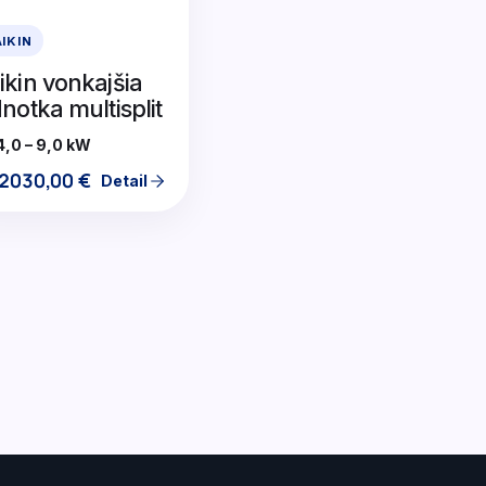
IKIN
ikin vonkajšia
dnotka multisplit
4,0 – 9,0 kW
2030,00
€
Detail