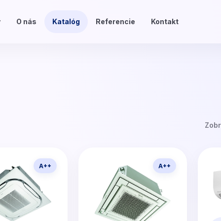
v
O nás
Katalóg
Referencie
Kontakt
Zobr
A++
A++