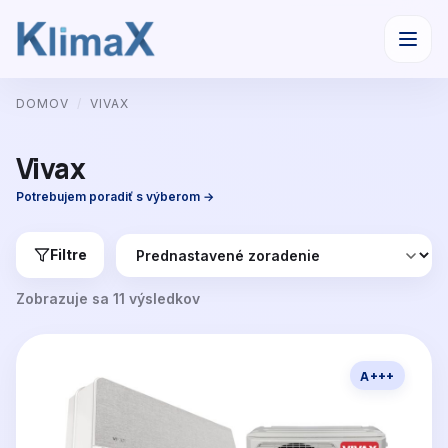
Preskočiť
DOMOV
/
VIVAX
na
obsah
Vivax
Potrebujem poradiť s výberom →
Filtre
Zobrazuje sa 11 výsledkov
A+++