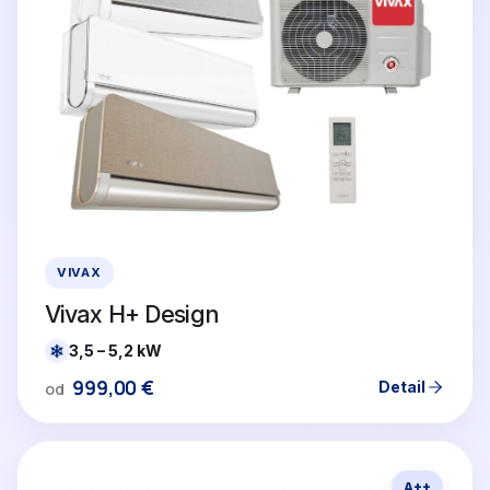
VIVAX
Vivax H+ Design
3,5 – 5,2 kW
999,00
€
Detail
od
A++