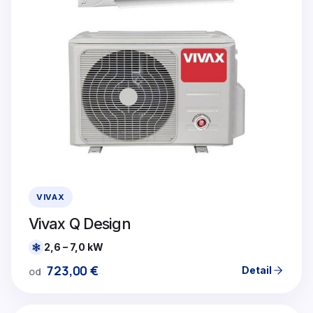
VIVAX
Vivax Q Design
2,6 – 7,0 kW
723,00
€
Detail
od