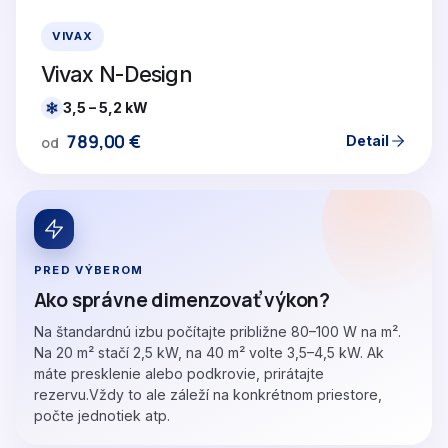
VIVAX
Vivax N-Design
3,5 – 5,2 kW
789,00
€
Detail
od
PRED VÝBEROM
Ako správne dimenzovať výkon?
Na štandardnú izbu počítajte približne 80–100 W na m².
Na 20 m² stačí 2,5 kW, na 40 m² volte 3,5–4,5 kW. Ak
máte presklenie alebo podkrovie, prirátajte
rezervu.Vždy to ale záleží na konkrétnom priestore,
počte jednotiek atp.