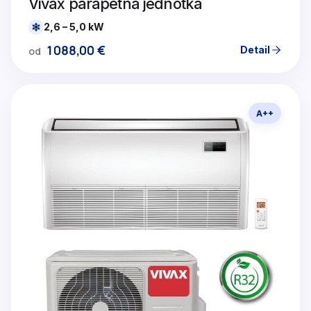
Vivax parapetná jednotka
2,6 – 5,0 kW
1088,00
€
Detail
od
A++