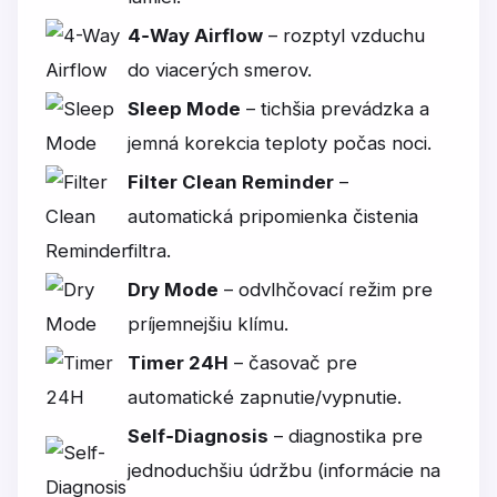
4‑Way Airflow
– rozptyl vzduchu
do viacerých smerov.
Sleep Mode
– tichšia prevádzka a
jemná korekcia teploty počas noci.
Filter Clean Reminder
–
automatická pripomienka čistenia
filtra.
Dry Mode
– odvlhčovací režim pre
príjemnejšiu klímu.
Timer 24H
– časovač pre
automatické zapnutie/vypnutie.
Self‑Diagnosis
– diagnostika pre
jednoduchšiu údržbu (informácie na