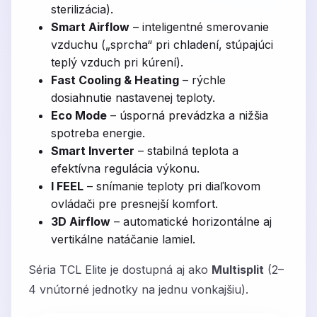
sterilizácia).
Smart Airflow
– inteligentné smerovanie
vzduchu („sprcha“ pri chladení, stúpajúci
teplý vzduch pri kúrení).
Fast Cooling & Heating
– rýchle
dosiahnutie nastavenej teploty.
Eco Mode
– úsporná prevádzka a nižšia
spotreba energie.
Smart Inverter
– stabilná teplota a
efektívna regulácia výkonu.
I FEEL
– snímanie teploty pri diaľkovom
ovládači pre presnejší komfort.
3D Airflow
– automatické horizontálne aj
vertikálne natáčanie lamiel.
Séria TCL Elite je dostupná aj ako
Multisplit
(2–
4 vnútorné jednotky na jednu vonkajšiu).