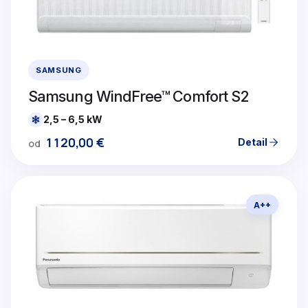
SAMSUNG
Samsung WindFree™ Comfort S2
2,5 – 6,5 kW
1120,00
€
Detail
od
A++