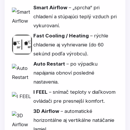
Smart Airflow
– „sprcha“ pri
chladení a stúpajúci teplý vzduch pri
vykurovaní.
Fast Cooling / Heating
– rýchle
chladenie aj vyhrievanie (do 60
sekúnd podľa výrobcu).
Auto Restart
– po výpadku
napájania obnoví posledné
nastavenia.
I FEEL
– snímač teploty v diaľkovom
ovládači pre presnejší komfort.
3D Airflow
– automatické
horizontálne aj vertikálne natáčanie
lamiel.