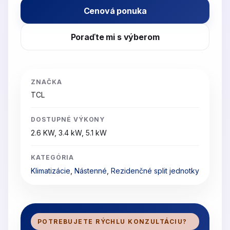
Cenová ponuka
Poraďte mi s výberom
ZNAČKA
TCL
DOSTUPNÉ VÝKONY
2.6 KW, 3.4 kW, 5.1 kW
KATEGÓRIA
Klimatizácie
,
Nástenné
,
Rezidenčné split jednotky
POTREBUJETE RÝCHLU KONZULTÁCIU?