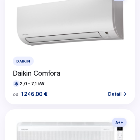
DAIKIN
Daikin Comfora
2,0 – 7,1 kW
1246,00
€
Detail
od
A++