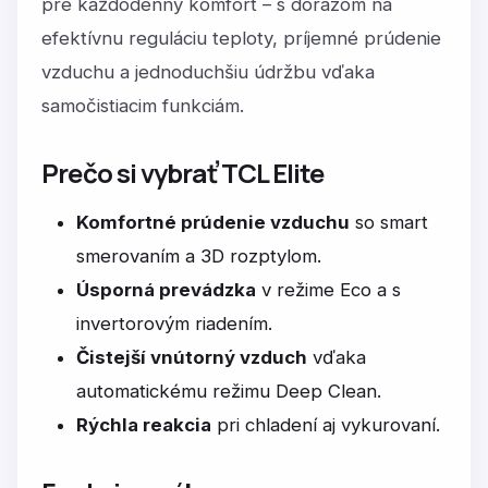
pre každodenný komfort – s dôrazom na
efektívnu reguláciu teploty, príjemné prúdenie
vzduchu a jednoduchšiu údržbu vďaka
samočistiacim funkciám.
Prečo si vybrať TCL Elite
Komfortné prúdenie vzduchu
so smart
smerovaním a 3D rozptylom.
Úsporná prevádzka
v režime Eco a s
invertorovým riadením.
Čistejší vnútorný vzduch
vďaka
automatickému režimu Deep Clean.
Rýchla reakcia
pri chladení aj vykurovaní.