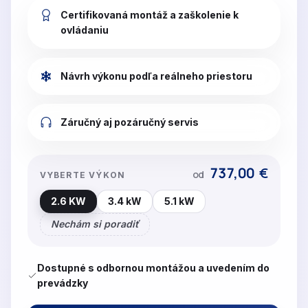
Certifikovaná montáž a zaškolenie k
ovládaniu
Návrh výkonu podľa reálneho priestoru
Záručný aj pozáručný servis
737,00
€
od
VYBERTE VÝKON
2.6 KW
3.4 kW
5.1 kW
Nechám si poradiť
Dostupné s odbornou montážou a uvedením do
prevádzky